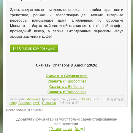
Здесь каждая песня — маленькое признание в любви: страстное и
трепетное, робкое и всепоглощающее. Мягкие гитарные
переборы напоминают шаги влюблённых по брусчатке
Монмартра, бархатный вокал обволакивает, как тёплый шарф в
прохладный вечер, а лёгкие аккордеонные переливы несут
аромат жасмина и кофе!
Скачать: Chansons D Amour (2026)
Скачать с Gigapeta.com
Скачать с Turbobit.net
Скачать с Hitfile.net
Скачать с Torbobit.net
Категория
:
Музыка
|
Просмотров
:
14
|
Добавил
:
trigall
|
Теги
:
song
,
Chanson
,
Lyric
,
Romantic
|
Рейтинг
:
0.0
/
0
Всего комментариев
:
0
Добавлять комментарии могут только зарегистрированные
пользователи.
[
Регистрация
|
Вход
]