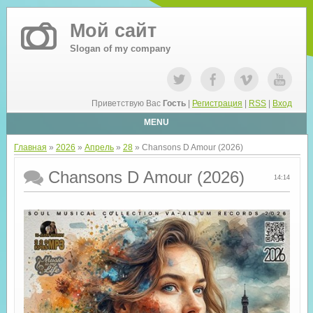
Мой сайт
Slogan of my company
Приветствую Вас
Гость
|
Регистрация
|
RSS
|
Вход
MENU
Главная
»
2026
»
Апрель
»
28
» Chansons D Amour (2026)
Chansons D Amour (2026)
14:14