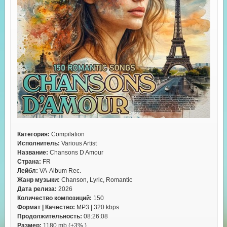
Категория:
Compilation
Исполнитель:
Various Artist
Название:
Chansons D Amour
Страна:
FR
Лейбл:
VA-Album Rec.
Жанр музыки:
Chanson, Lyric, Romantic
Дата релиза:
2026
Количество композиций:
150
Формат | Качество:
MP3 | 320 kbps
Продолжительность:
08:26:08
Размер:
1180 mb (+3% )