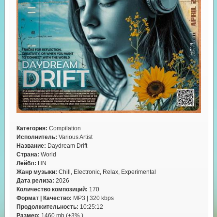
Категория:
Compilation
Исполнитель:
Various Artist
Название:
Daydream Drift
Страна:
World
Лейбл:
HN
Жанр музыки:
Chill, Electronic, Relax, Experimental
Дата релиза:
2026
Количество композиций:
170
Формат | Качество:
MP3 | 320 kbps
Продолжительность:
10:25:12
Размер:
1460 mb (+3% )