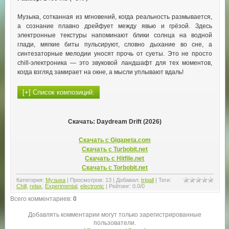
Музыка, сотканная из мгновений, когда реальность размывается,
а сознание плавно дрейфует между явью и грёзой. Здесь
электронные текстуры напоминают блики солнца на водной
глади, мягкие биты пульсируют, словно дыхание во сне, а
синтезаторные мелодии уносят прочь от суеты. Это не просто
chill‑электроника — это звуковой ландшафт для тех моментов,
когда взгляд замирает на окне, а мысли уплывают вдаль!
Скачать: Daydream Drift (2026)
Скачать с Gigapeta.com
Скачать с Turbobit.net
Скачать с Hitfile.net
Скачать с Torbobit.net
Категория
:
Музыка
|
Просмотров
:
13
|
Добавил
:
trigall
|
Теги
:
Chill
,
relax
,
Experimental
,
electronic
|
Рейтинг
:
0.0
/
0
Всего комментариев
:
0
Добавлять комментарии могут только зарегистрированные
пользователи.