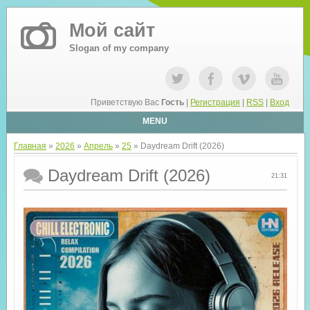
Мой сайт
Slogan of my company
Приветствую Вас
Гость
|
Регистрация
|
RSS
|
Вход
MENU
Главная
»
2026
»
Апрель
»
25
» Daydream Drift (2026)
Daydream Drift (2026)
21:31