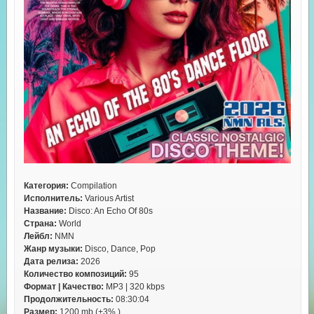
Категория:
Compilation
Исполнитель:
Various Artist
Название:
Disco: An Echo Of 80s
Страна:
World
Лейбл:
NMN
Жанр музыки:
Disco, Dance, Pop
Дата релиза:
2026
Количество композиций:
95
Формат | Качество:
MP3 | 320 kbps
Продолжительность:
08:30:04
Размер:
1200 mb (+3% )