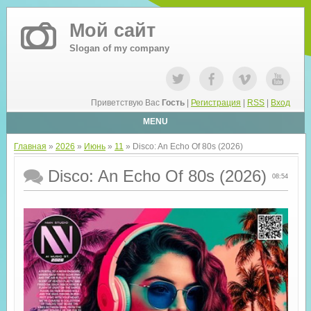
Мой сайт
Slogan of my company
Приветствую Вас
Гость
|
Регистрация
|
RSS
|
Вход
MENU
Главная
»
2026
»
Июнь
»
11
» Disco: An Echo Of 80s (2026)
Disco: An Echo Of 80s (2026)
08:54