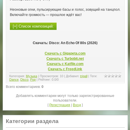
Неоновые огни, пульсирующие басы и голос, зовущий на танцпол.
Включайте громкость — прошлое ждёт вас!
Скачать: Disco: An Echo Of 80s (2026)
Скачать с Gigapeta.com
Скачать с Turbobit.net
Скачать с Katfile.com
Скачать с Freedl.ink
Категория
:
Музыка
|
Просмотров
:
10
|
Добавил
:
trigall
|
Теги
:
Dance
,
Disco
,
Pop
|
Рейтинг
:
0.0
/
0
Всего комментариев
:
0
Добавлять комментарии могут только зарегистрированные
пользователи.
[
Регистрация
|
Вход
]
Категории раздела