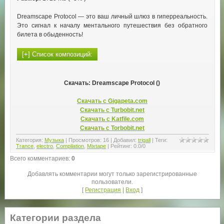
Dreamscape Protocol — это ваш личный шлюз в гиперреальность.
Это сигнал к началу ментального путешествия без обратного
билета в обыденность!
Скачать: Dreamscape Protocol ()
Скачать с Gigapeta.com
Скачать с Turbobit.net
Скачать с Katfile.com
Скачать с Torbobit.net
Категория
:
Музыка
|
Просмотров
:
16
|
Добавил
:
trigall
|
Теги
:
Trance
,
electro
,
Compilation
,
Mixtape
|
Рейтинг
:
0.0
/
0
Всего комментариев
:
0
Добавлять комментарии могут только зарегистрированные
пользователи.
[
Регистрация
|
Вход
]
Категории раздела