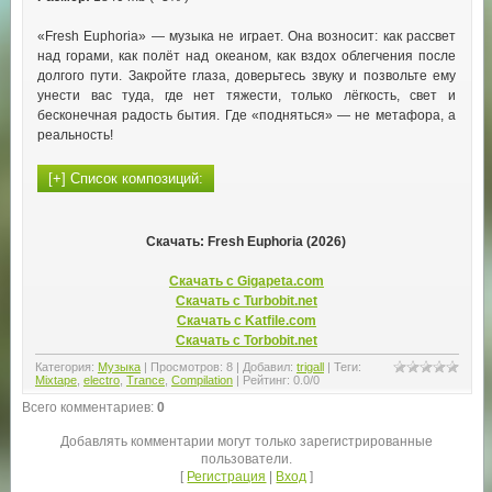
«Fresh Euphoria» — музыка не играет. Она возносит: как рассвет
над горами, как полёт над океаном, как вздох облегчения после
долгого пути. Закройте глаза, доверьтесь звуку и позвольте ему
унести вас туда, где нет тяжести, только лёгкость, свет и
бесконечная радость бытия. Где «подняться» — не метафора, а
реальность!
Скачать: Fresh Euphoria (2026)
Скачать с Gigapeta.com
Скачать с Turbobit.net
Скачать с Katfile.com
Скачать с Torbobit.net
Категория
:
Музыка
|
Просмотров
:
8
|
Добавил
:
trigall
|
Теги
:
Mixtape
,
electro
,
Trance
,
Compilation
|
Рейтинг
:
0.0
/
0
Всего комментариев
:
0
Добавлять комментарии могут только зарегистрированные
пользователи.
[
Регистрация
|
Вход
]