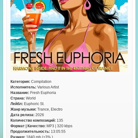
Категория:
Compilation
Исполнитель:
Various Artist
Название:
Fresh Euphoria
Страна:
World
Лейбл:
Euphoric St.
Жанр музыки:
Trance, Electro
Дата релиза:
2026
Количество композиций:
135
Формат | Качество:
MP3 | 320 kbps
Продолжительность:
13:05:55
Размер:
1840 mb (+3% )