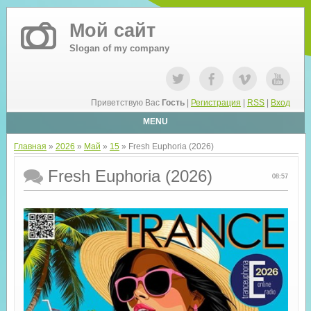
Мой сайт
Slogan of my company
Приветствую Вас
Гость
|
Регистрация
|
RSS
|
Вход
MENU
Главная
»
2026
»
Май
»
15
» Fresh Euphoria (2026)
Fresh Euphoria (2026)
08:57