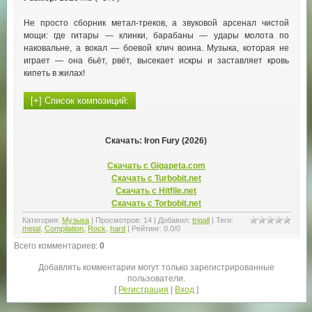
Не просто сборник метал‑треков, а звуковой арсенал чистой
мощи: где гитары — клинки, барабаны — удары молота по
наковальне, а вокал — боевой клич воина. Музыка, которая не
играет — она бьёт, рвёт, высекает искры и заставляет кровь
кипеть в жилах!
Скачать: Iron Fury (2026)
Скачать с Gigapeta.com
Скачать с Turbobit.net
Скачать с Hitfile.net
Скачать с Torbobit.net
Категория
:
Музыка
|
Просмотров
:
14
|
Добавил
:
trigall
|
Теги
:
metal
,
Compilation
,
Rock
,
hard
|
Рейтинг
:
0.0
/
0
Всего комментариев
:
0
Добавлять комментарии могут только зарегистрированные
пользователи.
[
Регистрация
|
Вход
]