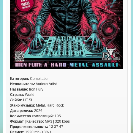
Категория:
Compilation
Исполнитель:
Various Artist
Название:
Iron Fury
Страна:
World
Лейбл:
HT St.
Жанр музыки:
Metal, Hard Rock
Дата релиза:
2026
Количество композиций:
195
Формат | Качество:
MP3 | 320 kbps
Продолжительность:
13:37:47
Размер:
1920 mb (+3% )