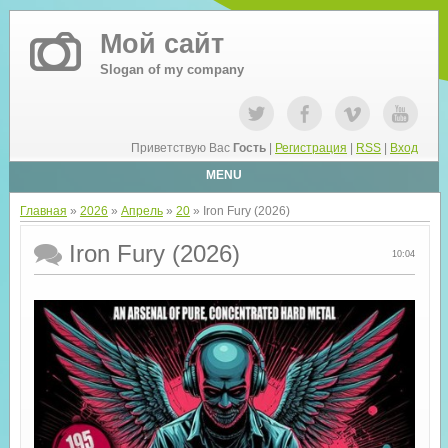
Мой сайт
Slogan of my company
Приветствую Вас
Гость
|
Регистрация
|
RSS
|
Вход
MENU
Главная
»
2026
»
Апрель
»
20
» Iron Fury (2026)
Iron Fury (2026)
10:04