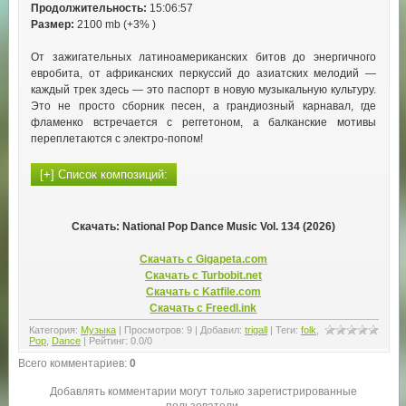
Продолжительность:
15:06:57
Размер:
2100 mb (+3% )
От зажигательных латиноамериканских битов до энергичного
евробита, от африканских перкуссий до азиатских мелодий —
каждый трек здесь — это паспорт в новую музыкальную культуру.
Это не просто сборник песен, а грандиозный карнавал, где
фламенко встречается с реггетоном, а балканские мотивы
переплетаются с электро‑попом!
Скачать: National Pop Dance Music Vol. 134 (2026)
Скачать с Gigapeta.com
Скачать с Turbobit.net
Скачать с Katfile.com
Скачать с Freedl.ink
Категория
:
Музыка
|
Просмотров
:
9
|
Добавил
:
trigall
|
Теги
:
folk
,
Pop
,
Dance
|
Рейтинг
:
0.0
/
0
Всего комментариев
:
0
Добавлять комментарии могут только зарегистрированные
пользователи.