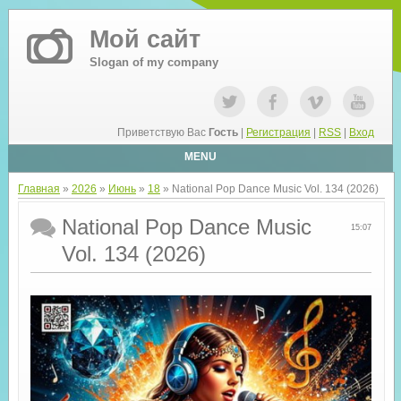
Мой сайт
Slogan of my company
Приветствую Вас
Гость
|
Регистрация
|
RSS
|
Вход
MENU
Главная
»
2026
»
Июнь
»
18
» National Pop Dance Music Vol. 134 (2026)
National Pop Dance Music
15:07
Vol. 134 (2026)