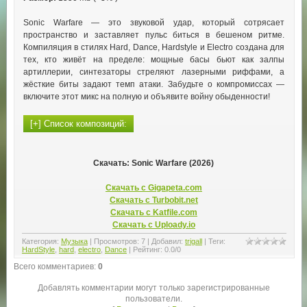
Sonic Warfare — это звуковой удар, который сотрясает
пространство и заставляет пульс биться в бешеном ритме.
Компиляция в стилях Hard, Dance, Hardstyle и Electro создана для
тех, кто живёт на пределе: мощные басы бьют как залпы
артиллерии, синтезаторы стреляют лазерными риффами, а
жёсткие биты задают темп атаки. Забудьте о компромиссах —
включите этот микс на полную и объявите войну обыденности!
Скачать: Sonic Warfare (2026)
Скачать с Gigapeta.com
Скачать с Turbobit.net
Скачать с Katfile.com
Скачать с Uploady.io
Категория
:
Музыка
|
Просмотров
:
7
|
Добавил
:
trigall
|
Теги
:
HardStyle
,
hard
,
electro
,
Dance
|
Рейтинг
:
0.0
/
0
Всего комментариев
:
0
Добавлять комментарии могут только зарегистрированные
пользователи.