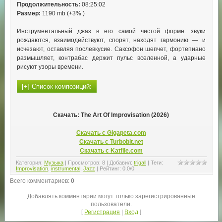
Продолжительность:
08:25:02
Размер:
1190 mb (+3% )
Инструментальный джаз в его самой чистой форме: звуки
рождаются, взаимодействуют, спорят, находят гармонию — и
исчезают, оставляя послевкусие. Саксофон шепчет, фортепиано
размышляет, контрабас держит пульс вселенной, а ударные
рисуют узоры времени.
Скачать: The Art Of Improvisation (2026)
Скачать с Gigapeta.com
Скачать с Turbobit.net
Скачать с Katfile.com
Категория
:
Музыка
|
Просмотров
:
8
|
Добавил
:
trigall
|
Теги
:
Improvisation
,
instrumental
,
Jazz
|
Рейтинг
:
0.0
/
0
Всего комментариев
:
0
Добавлять комментарии могут только зарегистрированные
пользователи.
[
Регистрация
|
Вход
]