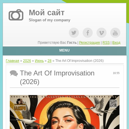
Мой сайт
Slogan of my company
Приветствую Вас
Гость
|
Регистрация
|
RSS
|
Вход
MENU
Главная
»
2026
»
Июнь
»
28
» The Art Of Improvisation (2026)
The Art Of Improvisation
16:55
(2026)