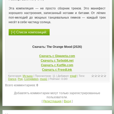
Эта компиляция — не просто сборник треков. Это манифест
хорошего настроения, записанный нотами и битами. От лёгких
поп‑мелодий до мощных танцевальных гимнов — каждый трек
несёт в себе частицу солнца.
Скачать: The Orange Mood (2026)
Скачать с Gigapeta.com
Скачать с Turbobit.net
Скачать с Katfile.com
Скачать с Freedl.ink
Категория
:
Музыка
|
Просмотров
:
11
|
Добавил
:
trigall
|
Теги
:
Dance
,
Pop
,
Compilation
,
music
|
Рейтинг
:
0.0
/
0
Всего комментариев
:
0
Добавлять комментарии могут только зарегистрированные
пользователи.
[
Регистрация
|
Вход
]