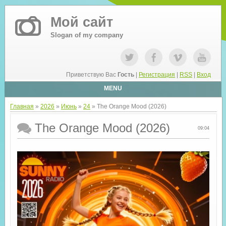
Мой сайт
Slogan of my company
Приветствую Вас
Гость
|
Регистрация
|
RSS
|
Вход
MENU
Главная
»
2026
»
Июнь
»
24
» The Orange Mood (2026)
The Orange Mood (2026)
09:04