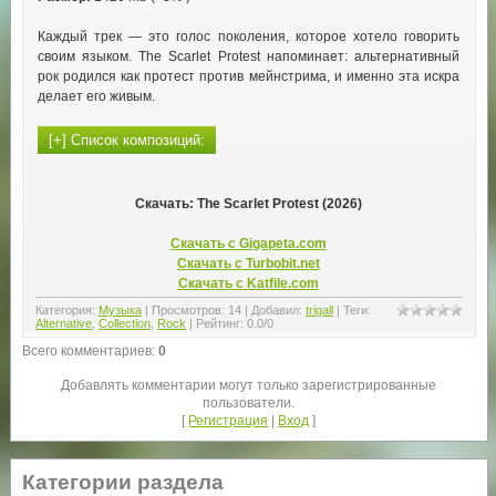
Каждый трек — это голос поколения, которое хотело говорить
своим языком. The Scarlet Protest напоминает: альтернативный
рок родился как протест против мейнстрима, и именно эта искра
делает его живым.
Скачать: The Scarlet Protest (2026)
Скачать с Gigapeta.com
Скачать с Turbobit.net
Скачать с Katfile.com
Категория
:
Музыка
|
Просмотров
:
14
|
Добавил
:
trigall
|
Теги
:
Alternative
,
Collection
,
Rock
|
Рейтинг
:
0.0
/
0
Всего комментариев
:
0
Добавлять комментарии могут только зарегистрированные
пользователи.
[
Регистрация
|
Вход
]
Категории раздела