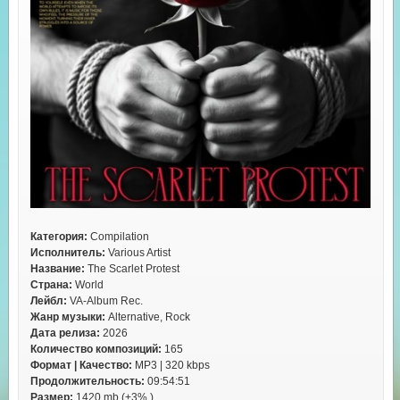
Категория:
Compilation
Исполнитель:
Various Artist
Название:
The Scarlet Protest
Страна:
World
Лейбл:
VA-Album Rec.
Жанр музыки:
Alternative, Rock
Дата релиза:
2026
Количество композиций:
165
Формат | Качество:
MP3 | 320 kbps
Продолжительность:
09:54:51
Размер:
1420 mb (+3% )