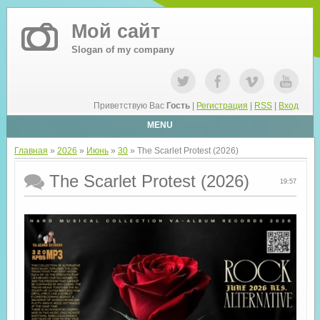
Мой сайт
Slogan of my company
Приветствую Вас
Гость
|
Регистрация
|
RSS
|
Вход
MENU
Главная
»
2026
»
Июнь
»
30
» The Scarlet Protest (2026)
The Scarlet Protest (2026)
19:57