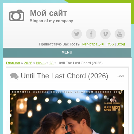
Мой сайт
Slogan of my company
Приветствую Вас
Гость
|
Регистрация
|
RSS
|
Вход
MENU
Главная
»
2026
»
Июнь
»
28
» Until The Last Chord (2026)
Until The Last Chord (2026)
17:27