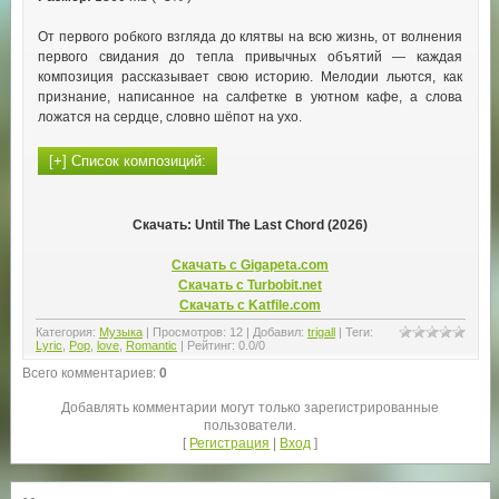
От первого робкого взгляда до клятвы на всю жизнь, от волнения
первого свидания до тепла привычных объятий — каждая
композиция рассказывает свою историю. Мелодии льются, как
признание, написанное на салфетке в уютном кафе, а слова
ложатся на сердце, словно шёпот на ухо.
Скачать: Until The Last Chord (2026)
Скачать с Gigapeta.com
Скачать с Turbobit.net
Скачать с Katfile.com
Категория
:
Музыка
|
Просмотров
:
12
|
Добавил
:
trigall
|
Теги
:
Lyric
,
Pop
,
love
,
Romantic
|
Рейтинг
:
0.0
/
0
Всего комментариев
:
0
Добавлять комментарии могут только зарегистрированные
пользователи.
[
Регистрация
|
Вход
]