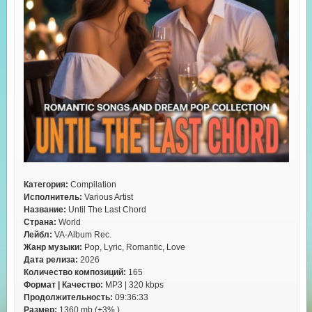
Категория:
Compilation
Исполнитель:
Various Artist
Название:
Until The Last Chord
Страна:
World
Лейбл:
VA-Album Rec.
Жанр музыки:
Pop, Lyric, Romantic, Love
Дата релиза:
2026
Количество композиций:
165
Формат | Качество:
MP3 | 320 kbps
Продолжительность:
09:36:33
Размер:
1360 mb (+3% )